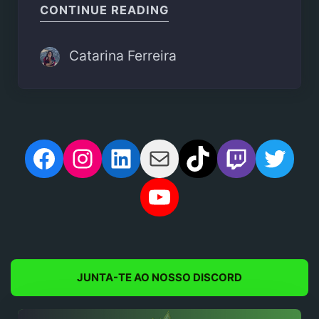
"ID@DUMMIES – FORNAD
CONTINUE READING
Catarina Ferreira
Facebook
Instagram
LinkedIn
Mail
TikTok
Twitch
Twit
YouTube
JUNTA-TE AO NOSSO DISCORD