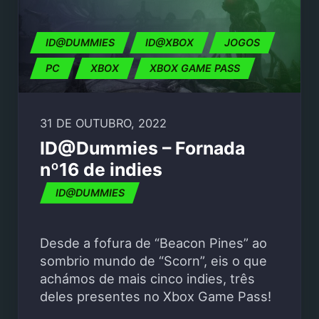
ID@DUMMIES
ID@XBOX
JOGOS
PC
XBOX
XBOX GAME PASS
31 DE OUTUBRO, 2022
ID@Dummies – Fornada
nº16 de indies
ID@DUMMIES
Desde a fofura de “Beacon Pines” ao
sombrio mundo de “Scorn”, eis o que
achámos de mais cinco indies, três
deles presentes no Xbox Game Pass!