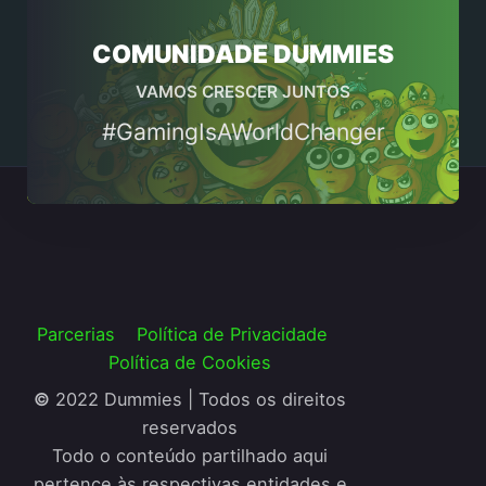
COMUNIDADE DUMMIES
VAMOS CRESCER JUNTOS
#GamingIsAWorldChanger
Parcerias
Política de Privacidade
Política de Cookies
©
2022 Dummies | Todos os direitos
reservados
Todo o conteúdo partilhado aqui
pertence às respectivas entidades e