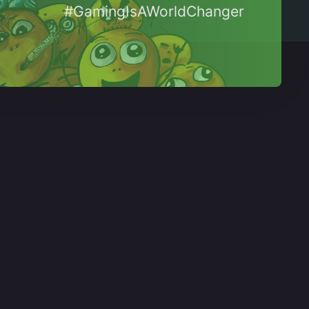
#GamingIsAWorldChanger