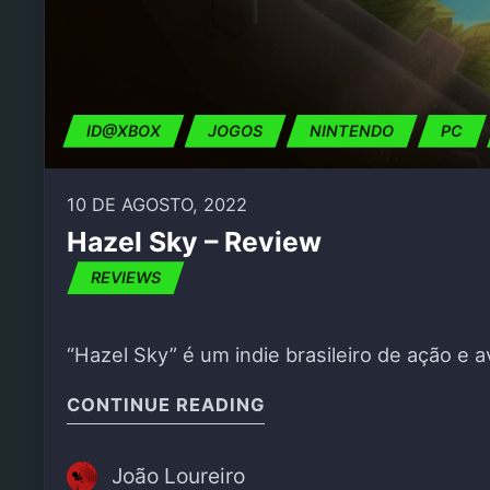
ID@XBOX
JOGOS
NINTENDO
PC
10 DE AGOSTO, 2022
Hazel Sky – Review
REVIEWS
“Hazel Sky” é um indie brasileiro de ação e
"HAZEL SKY – REVIEW"
CONTINUE READING
João Loureiro