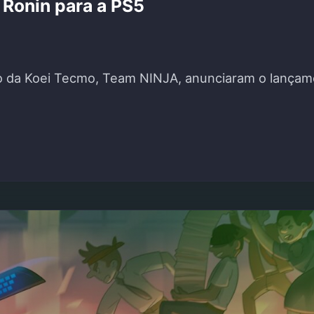
 Ronin para a PS5
io da Koei Tecmo, Team NINJA, anunciaram o lançame
 RISE OF THE RONIN PARA A PS5"