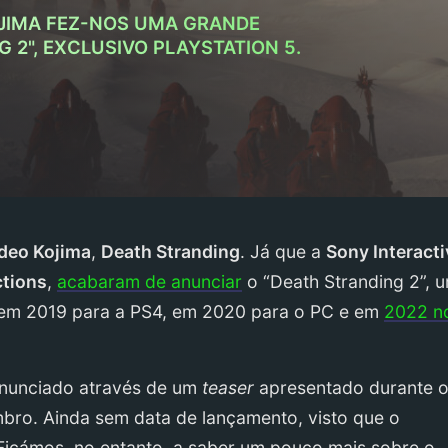
JIMA FEZ-NOS UMA GRANDE
 2", EXCLUSIVO PLAYSTATION 5.
deo Kojima
,
Death Stranding
. Já que a
Sony Interacti
ctions
,
acabaram de anunciar
o “Death Stranding 2”, 
 em 2019 para a PS4, em 2020 para o PC e em
2022 n
 anunciado através de um
teaser
apresentado durante 
bro. Ainda sem data de lançamento, visto que o
 Ficámos, no entanto, a saber um pouco mais sobre o