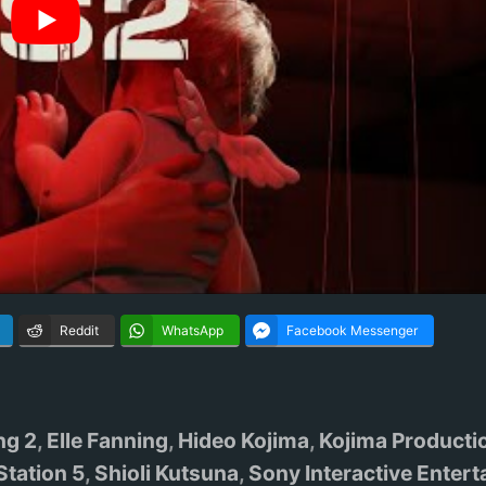
Reddit
WhatsApp
Facebook Messenger
ng 2
,
Elle Fanning
,
Hideo Kojima
,
Kojima Producti
Station 5
,
Shioli Kutsuna
,
Sony Interactive Enter