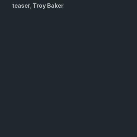
teaser
,
Troy Baker
Navegação
de
artigos