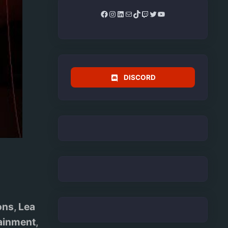
Facebook
Instagram
LinkedIn
Mail
TikTok
Twitch
Twitter
YouTube
DISCORD
ons
,
Lea
tainment
,