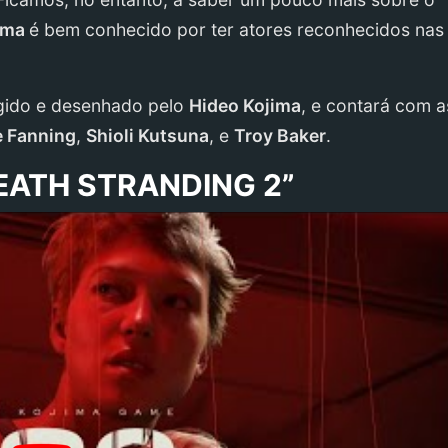
ima
é bem conhecido por ter atores reconhecidos nas
rigido e desenhado pelo
Hideo Kojima
, e contará com a
e Fanning
,
Shioli Kutsuna
, e
Troy Baker
.
DEATH STRANDING 2”