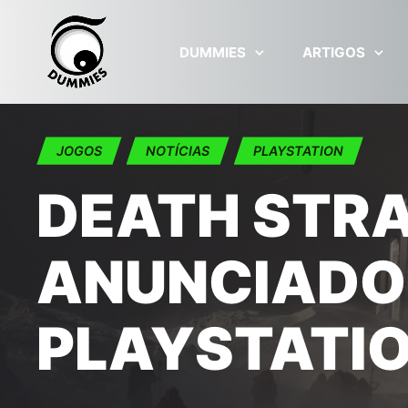
Skip to main content
DUMMIES
ARTIGOS
JOGOS
NOTÍCIAS
PLAYSTATION
DEATH STRA
ANUNCIADO
PLAYSTATIO