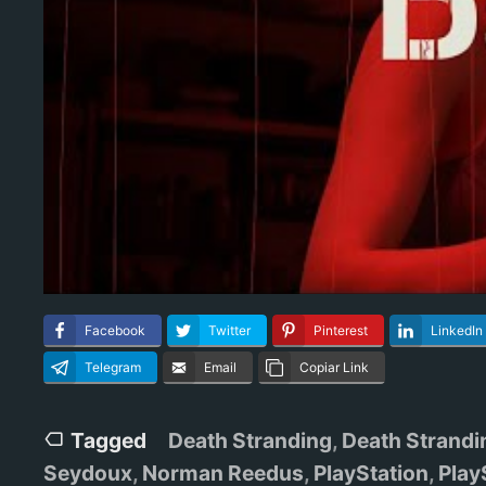
Facebook
Twitter
Pinterest
LinkedIn
Telegram
Email
Copiar Link
Tagged
Death Stranding
,
Death Strandi
Seydoux
,
Norman Reedus
,
PlayStation
,
Play