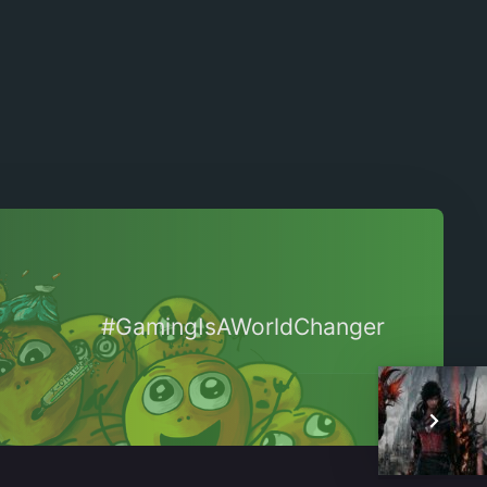
#GamingIsAWorldChanger