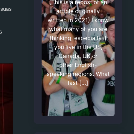
(This is a repost of an
 suas
article originally
written in 2021) I know
what many of you are
s
thinking, especially if
you live in the US,
Canada, UK or
other English-
speaking regions. What
last […]