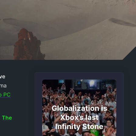
ve
uma
o PC
Globalization is
Xbox’s last
o
The
Infinity Stone