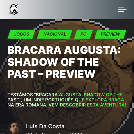
Skip to main content
JOGOS
NACIONAL
PC
PREVIEW
BRACARA AUGUSTA:
SHADOW OF THE
PAST – PREVIEW
TESTÁMOS "BRACARA AUGUSTA: SHADOW OF THE
PAST", UM INDIE PORTUGUÊS QUE EXPLORA BRAGA
NA ERA ROMANA. VEM DESCOBRIR ESTA AVENTURA!
Luis Da Costa