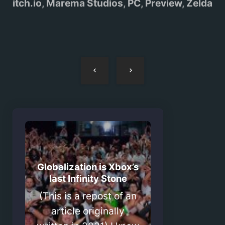
itch.io
,
Marema Studios
,
PC
,
Preview
,
Zelda
Navegação
de
artigos
Globalization is Xbox’s
last Infinity Stone
(This is a repost of an
article originally