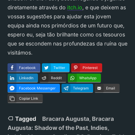
diretamente através do
itch.io
, e que deixem as
vossas sugestões para ajudar esta jovem
equipa ainda nos primórdios de um futuro que,
espero eu, seja tão brilhante como os tesouros
que se escondem nas profundezas da ruína que
visitámos.
Facebook
Twitter
Pinterest
LinkedIn
Reddit
WhatsApp
Facebook Messenger
Telegram
Email
Copiar Link
Tagged
Bracara Augusta
,
Bracara
Augusta: Shadow of the Past
,
Indies
,