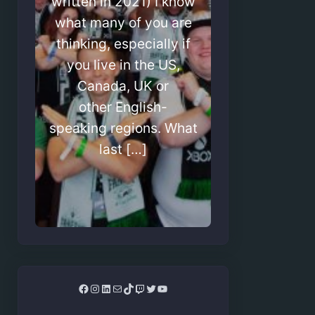
written in 2021) I know
what many of you are
thinking, especially if
you live in the US,
Canada, UK or
other English-
speaking regions. What
last […]
Facebook
Instagram
LinkedIn
Mail
TikTok
Twitch
Twitter
YouTube