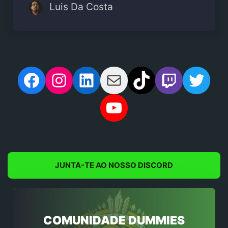
Luis Da Costa
Facebook
Instagram
LinkedIn
Mail
TikTok
Twitch
Twit
YouTube
JUNTA-TE AO NOSSO DISCORD
COMUNIDADE DUMMIES