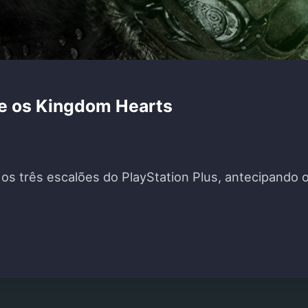
 e os Kingdom Hearts
s três escalões do PlayStation Plus, antecipando o 
ECEBE SKYRIM E OS KINGDOM HEARTS"