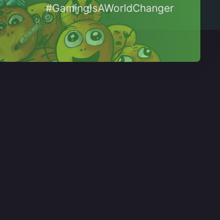
#GamingIsAWorldChanger